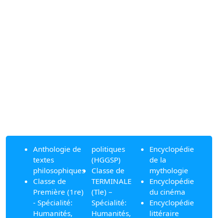
Anthologie de
politiques
Encyclopédie
textes
(HGGSP)
de la
philosophiques
Classe de
mythologie
Classe de
TERMINALE
Encyclopédie
Première (1re)
(Tle) –
du cinéma
- Spécialité:
Spécialité:
Encyclopédie
Humanités,
Humanités,
littéraire