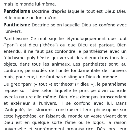
mais le monde lui-même.
Panthéisme
Doctrine d'après laquelle tout est Dieu: Dieu
et le monde ne font qu’un.
Panthéisme
Doctrine selon laquelle Dieu se confond avec
l'univers.
Panthéisme Ce mot signifie étymologiquement que tout
("
pan
") est dieu ("
théos
") ou que Dieu est partout. Bien
entendu, il ne faut pas confondre le panthéisme avec un
fétichisme polythéiste qui verrait des dieux dans tous les
objets, dans tous les animaux. Les panthéistes sont, au
contraire, persuadés de l'unité fondamentale de l'univers
mais, pour eux, il ne faut pas distinguer Dieu du monde.
Du grec "
pan
" («
tout
») et "
theos
" («
dieu
»), le panthéisme
repose sur l'idée selon laquelle le principe divin coïncide
avec la nature elle-même. Dieu n'est donc pas transcendant
et extérieur à l'univers, il se confond avec lui. Dans
l'Antiquité, les stoïciens construisent leur philosophie sur
cette hypothèse, en faisant du monde un vaste vivant dont
Dieu est en quelque sorte l'âme ou le logos, la raison
universelle et suprêmement organisatrice. Dès lors, leur