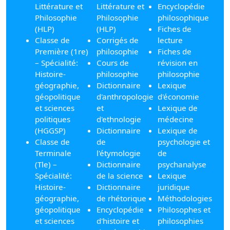
Littérature et
Littérature et
Encyclopédie
Philosophie
Philosophie
philosophique
(HLP)
(HLP)
Fiches de
Classe de
Corrigés de
lecture
Première (1re)
philosophie
Fiches de
– Spécialité:
Cours de
révision en
Histoire-
philosophie
philosophie
géographie,
Dictionnaire
Lexique
géopolitique
d'anthropologie
d'économie
et sciences
et
Lexique de
politiques
d'ethnologie
médecine
(HGGSP)
Dictionnaire
Lexique de
Classe de
de
psychologie et
Terminale
l'étymologie
de
(Tle) –
Dictionnaire
psychanalyse
Spécialité:
de la science
Lexique
Histoire-
Dictionnaire
juridique
géographie,
de rhétorique
Méthodologies
géopolitique
Encyclopédie
Philosophes et
et sciences
d'histoire et
philosophies