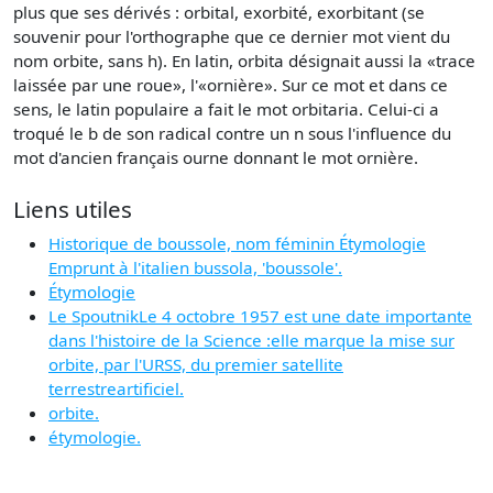
plus que ses dérivés : orbital, exorbité, exorbitant (se
souvenir pour l'orthographe que ce dernier mot vient du
nom orbite, sans h). En latin, orbita désignait aussi la «trace
laissée par une roue», l'«ornière». Sur ce mot et dans ce
sens, le latin populaire a fait le mot orbitaria. Celui-ci a
troqué le b de son radical contre un n sous l'influence du
mot d'ancien français ourne donnant le mot ornière.
Liens utiles
Historique de boussole, nom féminin Étymologie
Emprunt à l'italien bussola, 'boussole'.
Étymologie
Le SpoutnikLe 4 octobre 1957 est une date importante
dans l'histoire de la Science :elle marque la mise sur
orbite, par l'URSS, du premier satellite
terrestreartificiel.
orbite.
étymologie.