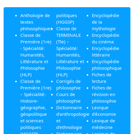
Anthologie de
politiques
Encyclopédie
textes
(HGGSP)
de la
philosophiques
Classe de
mythologie
Classe de
TERMINALE
Encyclopédie
Première (1re)
(Tle) –
du cinéma
- Spécialité:
Spécialité:
Encyclopédie
Humanités,
Humanités,
littéraire
Littérature et
Littérature et
Encyclopédie
Philosophie
Philosophie
philosophique
(HLP)
(HLP)
Fiches de
Classe de
Corrigés de
lecture
Première (1re)
philosophie
Fiches de
– Spécialité:
Cours de
révision en
Histoire-
philosophie
philosophie
géographie,
Dictionnaire
Lexique
géopolitique
d'anthropologie
d'économie
et sciences
et
Lexique de
politiques
d'ethnologie
médecine
(HGGSP)
Dictionnaire
Lexique de