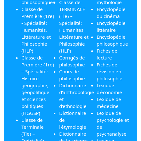
philosophiques
Classe de
mythologie
Classe de
TERMINALE
Encyclopédie
Première (1re)
(Tle) –
du cinéma
- Spécialité:
Spécialité:
Encyclopédie
Humanités,
Humanités,
littéraire
Littérature et
Littérature et
Encyclopédie
Philosophie
Philosophie
philosophique
(HLP)
(HLP)
Fiches de
Classe de
Corrigés de
lecture
Première (1re)
philosophie
Fiches de
– Spécialité:
Cours de
révision en
Histoire-
philosophie
philosophie
géographie,
Dictionnaire
Lexique
géopolitique
d'anthropologie
d'économie
et sciences
et
Lexique de
politiques
d'ethnologie
médecine
(HGGSP)
Dictionnaire
Lexique de
Classe de
de
psychologie et
Terminale
l'étymologie
de
(Tle) –
Dictionnaire
psychanalyse
Spécialité:
de la science
Lexique