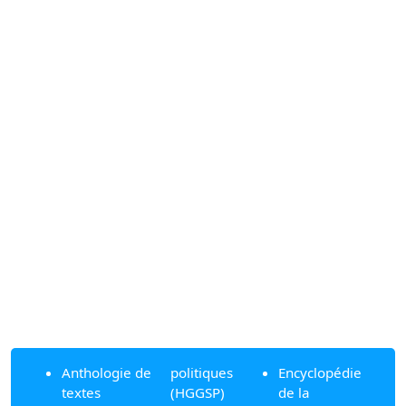
Anthologie de
politiques
Encyclopédie
textes
(HGGSP)
de la