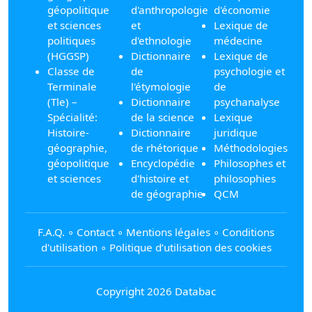
géopolitique
d'anthropologie
d'économie
et sciences
et
Lexique de
politiques
d'ethnologie
médecine
(HGGSP)
Dictionnaire
Lexique de
Classe de
de
psychologie et
Terminale
l'étymologie
de
(Tle) –
Dictionnaire
psychanalyse
Spécialité:
de la science
Lexique
Histoire-
Dictionnaire
juridique
géographie,
de rhétorique
Méthodologies
géopolitique
Encyclopédie
Philosophes et
et sciences
d'histoire et
philosophies
de géographie
QCM
F.A.Q.
∘
Contact
∘
Mentions légales
∘
Conditions
d'utilisation
∘
Politique d’utilisation des cookies
Copyright 2026 Databac