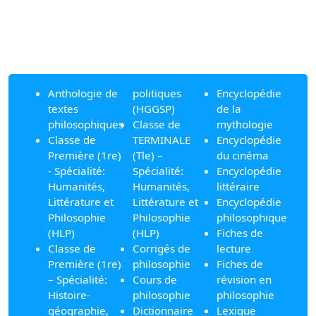
Anthologie de
politiques
Encyclopédie
textes
(HGGSP)
de la
philosophiques
Classe de
mythologie
Classe de
TERMINALE
Encyclopédie
Première (1re)
(Tle) –
du cinéma
- Spécialité:
Spécialité:
Encyclopédie
Humanités,
Humanités,
littéraire
Littérature et
Littérature et
Encyclopédie
Philosophie
Philosophie
philosophique
(HLP)
(HLP)
Fiches de
Classe de
Corrigés de
lecture
Première (1re)
philosophie
Fiches de
– Spécialité:
Cours de
révision en
Histoire-
philosophie
philosophie
géographie,
Dictionnaire
Lexique