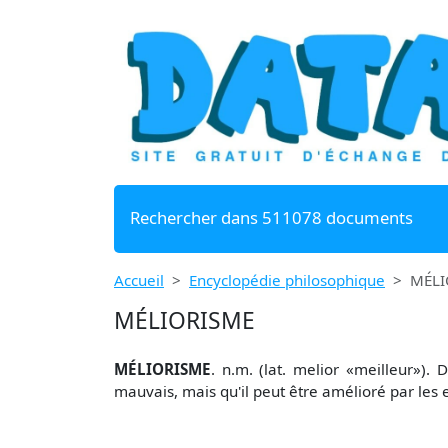
Rechercher dans 511078 documents
Accueil
Encyclopédie philosophique
MÉLI
MÉLIORISME
MÉLIORISME
. n.m. (lat. melior «meilleur»).
mauvais, mais qu'il peut être amélioré par les 