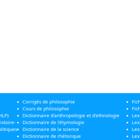
Corrigés de philosophie
Fic
Cours de philosophie
Fic
HLP)
Dictionnaire d'anthropologie et d'ethnologie
Lex
istoire-
Dictionnaire de l'étymologie
Lex
litiques
Dictionnaire de la science
Lex
Dictionnaire de rhétorique
Lex