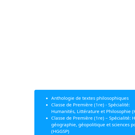
Anthologie de textes philosophiques
Classe de Première (1re) - Spécialité:
Humanités, Littérature et Philosophie (
Classe de Première (1re) – Spécialité: H
géographie, géopolitique et sciences po
(HGGSP)