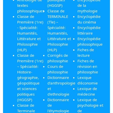
textes
(HGGSP)
de la
philosophiques
Classe de
mythologie
Classe de
TERMINALE
Encyclopédie
Première (1re)
(Tle) –
du cinéma
- Spécialité:
Spécialité:
Encyclopédie
Humanités,
Humanités,
littéraire
Littérature et
Littérature et
Encyclopédie
Philosophie
Philosophie
philosophique
(HLP)
(HLP)
Fiches de
Classe de
Corrigés de
lecture
Première (1re)
philosophie
Fiches de
– Spécialité:
Cours de
révision en
Histoire-
philosophie
philosophie
géographie,
Dictionnaire
Lexique
géopolitique
d'anthropologie
d'économie
et sciences
et
Lexique de
politiques
d'ethnologie
médecine
(HGGSP)
Dictionnaire
Lexique de
Classe de
de
psychologie et
Terminale
l'étymologie
de