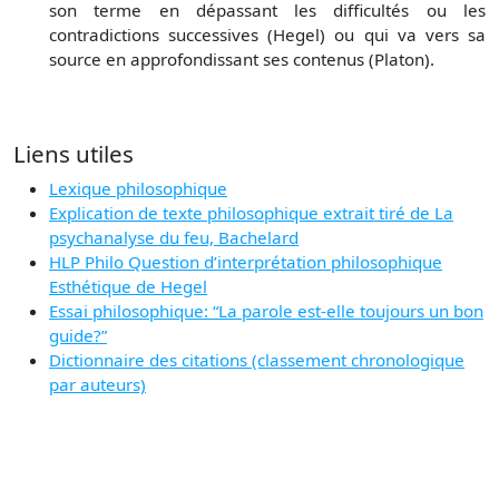
son terme en dépassant les difficultés ou les
contradictions successives (Hegel) ou qui va vers sa
source en approfondissant ses contenus (Platon).
Liens utiles
Lexique philosophique
Explication de texte philosophique extrait tiré de La
psychanalyse du feu, Bachelard
HLP Philo Question d’interprétation philosophique
Esthétique de Hegel
Essai philosophique: “La parole est-elle toujours un bon
guide?”
Dictionnaire des citations (classement chronologique
par auteurs)