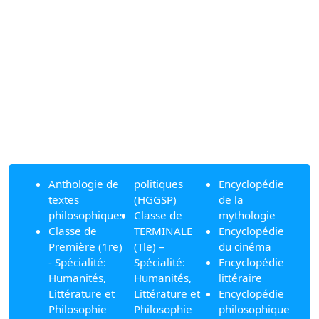
Anthologie de
politiques
Encyclopédie
textes
(HGGSP)
de la
philosophiques
Classe de
mythologie
Classe de
TERMINALE
Encyclopédie
Première (1re)
(Tle) –
du cinéma
- Spécialité:
Spécialité:
Encyclopédie
Humanités,
Humanités,
littéraire
Littérature et
Littérature et
Encyclopédie
Philosophie
Philosophie
philosophique