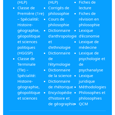
(HLP)
(HLP)
Fiches de
Classe de
Corrigés de
lecture
Première (1re)
philosophie
Fiches de
– Spécialité:
Cours de
révision en
Histoire-
philosophie
philosophie
géographie,
Dictionnaire
Lexique
géopolitique
d'anthropologie
d'économie
et sciences
et
Lexique de
politiques
d'ethnologie
médecine
(HGGSP)
Dictionnaire
Lexique de
Classe de
de
psychologie et
Terminale
l'étymologie
de
(Tle) –
Dictionnaire
psychanalyse
Spécialité:
de la science
Lexique
Histoire-
Dictionnaire
juridique
géographie,
de rhétorique
Méthodologies
géopolitique
Encyclopédie
Philosophes et
et sciences
d'histoire et
philosophies
de géographie
QCM