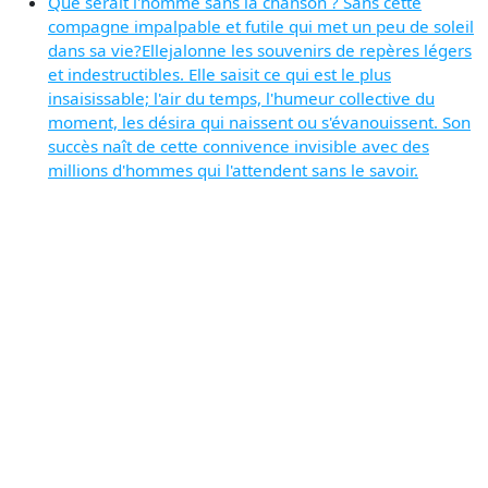
Que serait l'homme sans la chanson ? Sans cette
compagne impalpable et futile qui met un peu de soleil
dans sa vie?Ellejalonne les souvenirs de repères légers
et indestructibles. Elle saisit ce qui est le plus
insaisissable; l'air du temps, l'humeur collective du
moment, les désira qui naissent ou s'évanouissent. Son
succès naît de cette connivence invisible avec des
millions d'hommes qui l'attendent sans le savoir.