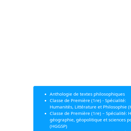
Anthologie de textes philosophiques
Classe de Première (1re) - Spécialité:
Humanités, Littérature et Philosophie (
Classe de Première (1re) – Spécialité: H
géographie, géopolitique et sciences po
(HGGSP)