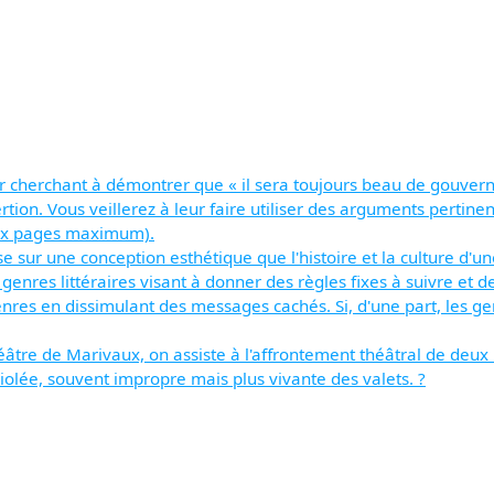
ier cherchant à démontrer que « il sera toujours beau de gouver
tion. Vous veillerez à leur faire utiliser des arguments pertinen
eux pages maximum).
e sur une conception esthétique que l'histoire et la culture d'u
 genres littéraires visant à donner des règles fixes à suivre et 
enres en dissimulant des messages cachés. Si, d'une part, les ge
éâtre de Marivaux, on assiste à l'affrontement théâtral de deux
riolée, souvent impropre mais plus vivante des valets. ?