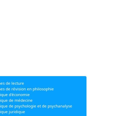
hes de lecture
hes de révision en philosophie
ique d'économie
ique de médecine
ique de psychologie et de psychanalyse
ique juridique