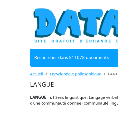
Rechercher dans 511078 documents
Accueil
Encyclopédie philosophique
LAN
LANGUE
LANGUE
. n. f Sens linguistique.
Langage
verbal 
d'une communauté donnée (communauté
ling