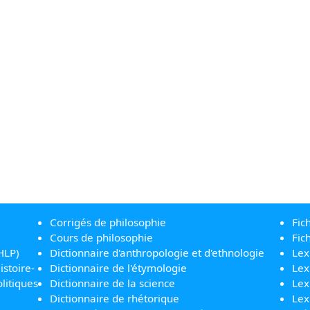
Corrigés de philosophie
Fic
Cours de philosophie
Fic
HLP)
Dictionnaire d'anthropologie et d'ethnologie
Lex
istoire-
Dictionnaire de l'étymologie
Lex
litiques
Dictionnaire de la science
Lex
Dictionnaire de rhétorique
Lex