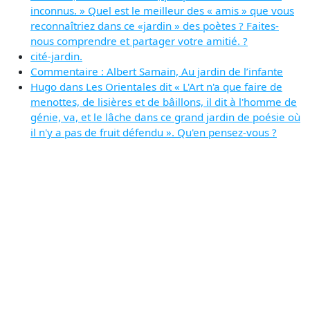
inconnus. » Quel est le meilleur des « amis » que vous
reconnaîtriez dans ce «jardin » des poètes ? Faites-
nous comprendre et partager votre amitié. ?
cité-jardin.
Commentaire : Albert Samain, Au jardin de l’infante
Hugo dans Les Orientales dit « L'Art n'a que faire de
menottes, de lisières et de bâillons, il dit à l'homme de
génie, va, et le lâche dans ce grand jardin de poésie où
il n'y a pas de fruit défendu ». Qu'en pensez-vous ?