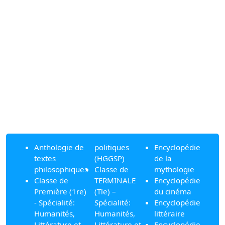
Anthologie de
politiques
Encyclopédie
textes
(HGGSP)
de la
philosophiques
Classe de
mythologie
Classe de
TERMINALE
Encyclopédie
Première (1re)
(Tle) –
du cinéma
- Spécialité:
Spécialité:
Encyclopédie
Humanités,
Humanités,
littéraire
Littérature et
Littérature et
Encyclopédie