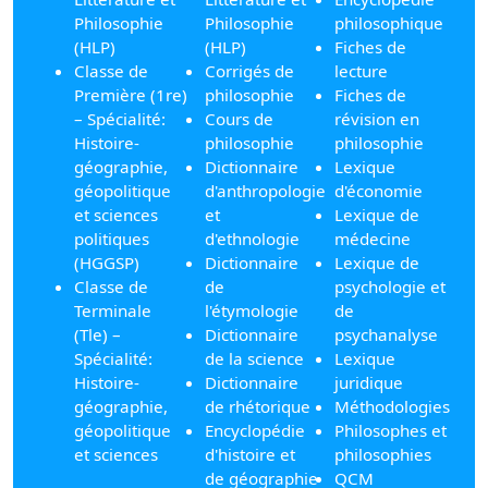
Philosophie
Philosophie
philosophique
(HLP)
(HLP)
Fiches de
Classe de
Corrigés de
lecture
Première (1re)
philosophie
Fiches de
– Spécialité:
Cours de
révision en
Histoire-
philosophie
philosophie
géographie,
Dictionnaire
Lexique
géopolitique
d'anthropologie
d'économie
et sciences
et
Lexique de
politiques
d'ethnologie
médecine
(HGGSP)
Dictionnaire
Lexique de
Classe de
de
psychologie et
Terminale
l'étymologie
de
(Tle) –
Dictionnaire
psychanalyse
Spécialité:
de la science
Lexique
Histoire-
Dictionnaire
juridique
géographie,
de rhétorique
Méthodologies
géopolitique
Encyclopédie
Philosophes et
et sciences
d'histoire et
philosophies
de géographie
QCM