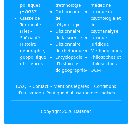
politiques
d'ethnologie
médecine
(HGGSP)
Dictionnaire
Lexique de
Classe de
de
psychologie et
Terminale
l'étymologie
de
(Tle) –
Dictionnaire
psychanalyse
Spécialité:
de la science
Lexique
Histoire-
Dictionnaire
juridique
géographie,
de rhétorique
Méthodologies
géopolitique
Encyclopédie
Philosophes et
et sciences
d'histoire et
philosophies
de géographie
QCM
F.A.Q.
∘
Contact
∘
Mentions légales
∘
Conditions
d'utilisation
∘
Politique d’utilisation des cookies
Copyright 2026 Databac