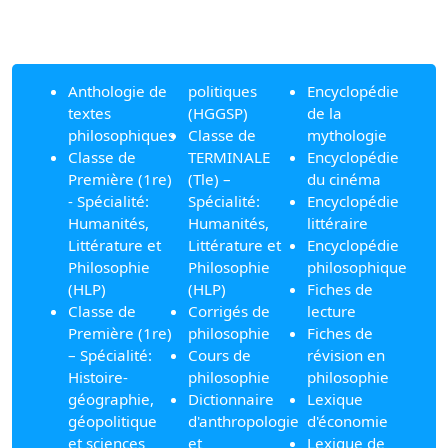
Anthologie de
politiques
Encyclopédie
textes
(HGGSP)
de la
philosophiques
Classe de
mythologie
Classe de
TERMINALE
Encyclopédie
Première (1re)
(Tle) –
du cinéma
- Spécialité:
Spécialité:
Encyclopédie
Humanités,
Humanités,
littéraire
Littérature et
Littérature et
Encyclopédie
Philosophie
Philosophie
philosophique
(HLP)
(HLP)
Fiches de
Classe de
Corrigés de
lecture
Première (1re)
philosophie
Fiches de
– Spécialité:
Cours de
révision en
Histoire-
philosophie
philosophie
géographie,
Dictionnaire
Lexique
géopolitique
d'anthropologie
d'économie
et sciences
et
Lexique de