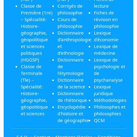
Classe de
Corrigés de
lecture
Première (1re)
philosophie
Fiches de
– Spécialité:
Cours de
révision en
Histoire-
philosophie
philosophie
géographie,
Dictionnaire
Lexique
géopolitique
d'anthropologie
d'économie
et sciences
et
Lexique de
politiques
d'ethnologie
médecine
(HGGSP)
Dictionnaire
Lexique de
Classe de
de
psychologie et
Terminale
l'étymologie
de
(Tle) –
Dictionnaire
psychanalyse
Spécialité:
de la science
Lexique
Histoire-
Dictionnaire
juridique
géographie,
de rhétorique
Méthodologies
géopolitique
Encyclopédie
Philosophes et
et sciences
d'histoire et
philosophies
de géographie
QCM
F.A.Q.
∘
Contact
∘
Mentions légales
∘
Conditions