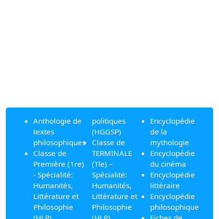
Anthologie de
politiques
Encyclopédie
textes
(HGGSP)
de la
philosophiques
Classe de
mythologie
Classe de
TERMINALE
Encyclopédie
Première (1re)
(Tle) –
du cinéma
- Spécialité:
Spécialité:
Encyclopédie
Humanités,
Humanités,
littéraire
Littérature et
Littérature et
Encyclopédie
Philosophie
Philosophie
philosophique
(HLP)
(HLP)
Fiches de