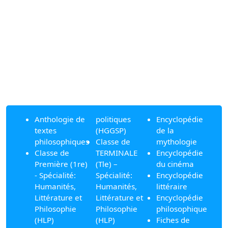
Anthologie de
politiques
Encyclopédie
textes
(HGGSP)
de la
philosophiques
Classe de
mythologie
Classe de
TERMINALE
Encyclopédie
Première (1re)
(Tle) –
du cinéma
- Spécialité:
Spécialité:
Encyclopédie
Humanités,
Humanités,
littéraire
Littérature et
Littérature et
Encyclopédie
Philosophie
Philosophie
philosophique
(HLP)
(HLP)
Fiches de