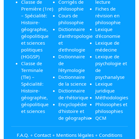
Classe de
Corrigés de
lecture
Première (1re)
philosophie
Fiches de
– Spécialité:
Cours de
révision en
Histoire-
philosophie
philosophie
géographie,
Dictionnaire
Lexique
géopolitique
d'anthropologie
d'économie
et sciences
et
Lexique de
politiques
d'ethnologie
médecine
(HGGSP)
Dictionnaire
Lexique de
Classe de
de
psychologie et
Terminale
l'étymologie
de
(Tle) –
Dictionnaire
psychanalyse
Spécialité:
de la science
Lexique
Histoire-
Dictionnaire
juridique
géographie,
de rhétorique
Méthodologies
géopolitique
Encyclopédie
Philosophes et
et sciences
d'histoire et
philosophies
de géographie
QCM
F.A.Q.
∘
Contact
∘
Mentions légales
∘
Conditions