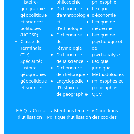
Histoire-
philosophie
philosophie
géographie,
Dictionnaire
Lexique
géopolitique
d'anthropologie
d'économie
et sciences
et
Lexique de
politiques
d'ethnologie
médecine
(HGGSP)
Dictionnaire
Lexique de
Classe de
de
psychologie et
Terminale
l'étymologie
de
(Tle) –
Dictionnaire
psychanalyse
Spécialité:
de la science
Lexique
Histoire-
Dictionnaire
juridique
géographie,
de rhétorique
Méthodologies
géopolitique
Encyclopédie
Philosophes et
et sciences
d'histoire et
philosophies
de géographie
QCM
F.A.Q.
∘
Contact
∘
Mentions légales
∘
Conditions
d'utilisation
∘
Politique d’utilisation des cookies