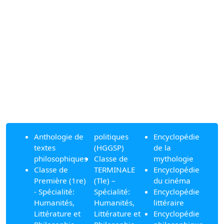
Anthologie de
politiques
Encyclopédie
textes
(HGGSP)
de la
philosophiques
Classe de
mythologie
Classe de
TERMINALE
Encyclopédie
Première (1re)
(Tle) –
du cinéma
- Spécialité:
Spécialité:
Encyclopédie
Humanités,
Humanités,
littéraire
Littérature et
Littérature et
Encyclopédie