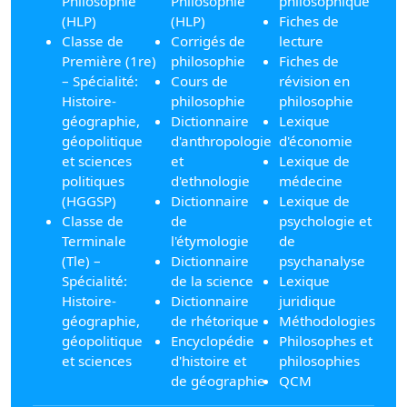
Philosophie
Philosophie
philosophique
(HLP)
(HLP)
Fiches de
Classe de
Corrigés de
lecture
Première (1re)
philosophie
Fiches de
– Spécialité:
Cours de
révision en
Histoire-
philosophie
philosophie
géographie,
Dictionnaire
Lexique
géopolitique
d'anthropologie
d'économie
et sciences
et
Lexique de
politiques
d'ethnologie
médecine
(HGGSP)
Dictionnaire
Lexique de
Classe de
de
psychologie et
Terminale
l'étymologie
de
(Tle) –
Dictionnaire
psychanalyse
Spécialité:
de la science
Lexique
Histoire-
Dictionnaire
juridique
géographie,
de rhétorique
Méthodologies
géopolitique
Encyclopédie
Philosophes et
et sciences
d'histoire et
philosophies
de géographie
QCM