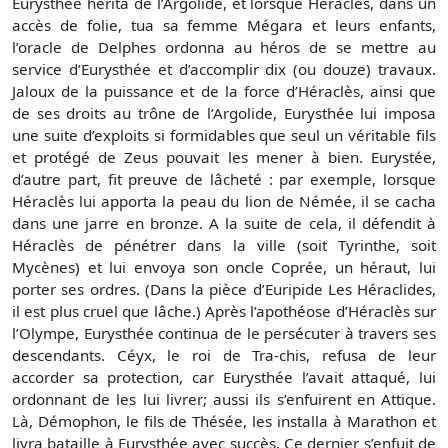
Eurysthée hérita de l’Argolide, et lorsque Héraclès, dans un
accès de folie, tua sa femme Mégara et leurs enfants,
l’oracle de Delphes ordonna au héros de se mettre au
service d’Eurysthée et d’accomplir dix (ou douze) travaux.
Jaloux de la puissance et de la force d’Héraclès, ainsi que
de ses droits au trône de l’Argolide, Eurysthée lui imposa
une suite d’exploits si formidables que seul un véritable fils
et protégé de Zeus pouvait les mener à bien. Eurystée,
d’autre part, fit preuve de lâcheté : par exemple, lorsque
Héraclès lui apporta la peau du lion de Némée, il se cacha
dans une jarre en bronze. A la suite de cela, il défendit à
Héraclès de pénétrer dans la ville (soit Tyrinthe, soit
Mycènes) et lui envoya son oncle Coprée, un héraut, lui
porter ses ordres. (Dans la pièce d’Euripide Les Héraclides,
il est plus cruel que lâche.) Après l’apothéose d’Héraclès sur
l’Olympe, Eurysthée continua de le persécuter à travers ses
descendants. Céyx, le roi de Tra-chis, refusa de leur
accorder sa protection, car Eurysthée l’avait attaqué, lui
ordonnant de les lui livrer; aussi ils s’enfuirent en Attique.
Là, Démophon, le fils de Thésée, les installa à Marathon et
livra bataille à Eurysthée avec succès. Ce dernier s’enfuit de