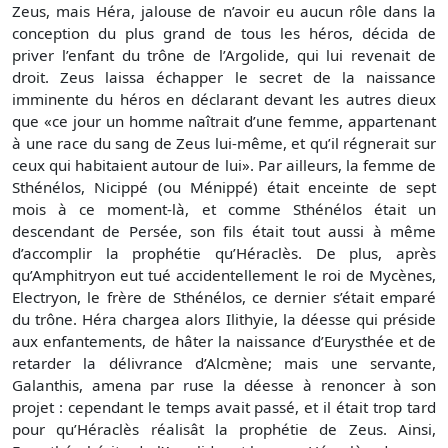
Zeus, mais Héra, jalouse de n’avoir eu aucun rôle dans la
conception du plus grand de tous les héros, décida de
priver l’enfant du trône de l’Argolide, qui lui revenait de
droit. Zeus laissa échapper le secret de la naissance
imminente du héros en déclarant devant les autres dieux
que «ce jour un homme naîtrait d’une femme, appartenant
à une race du sang de Zeus lui-même, et qu’il régnerait sur
ceux qui habitaient autour de lui». Par ailleurs, la femme de
Sthénélos, Nicippé (ou Ménippé) était enceinte de sept
mois à ce moment-là, et comme Sthénélos était un
descendant de Persée, son fils était tout aussi à même
d’accomplir la prophétie qu’Héraclès. De plus, après
qu’Amphitryon eut tué accidentellement le roi de Mycènes,
Electryon, le frère de Sthénélos, ce dernier s’était emparé
du trône. Héra chargea alors Ilithyie, la déesse qui préside
aux enfantements, de hâter la naissance d’Eurysthée et de
retarder la délivrance d’Alcmène; mais une servante,
Galanthis, amena par ruse la déesse à renoncer à son
projet : cependant le temps avait passé, et il était trop tard
pour qu’Héraclès réalisât la prophétie de Zeus. Ainsi,