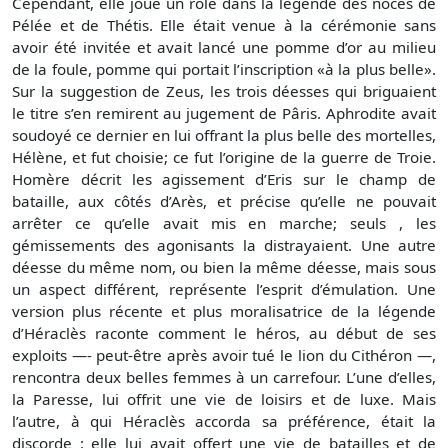
Cependant, elle joue un rôle dans la légende des noces de
Pélée et de Thétis. Elle était venue à la cérémonie sans
avoir été invitée et avait lancé une pomme d’or au milieu
de la foule, pomme qui portait l’inscription «à la plus belle».
Sur la suggestion de Zeus, les trois déesses qui briguaient
le titre s’en remirent au jugement de Pâris. Aphrodite avait
soudoyé ce dernier en lui offrant la plus belle des mortelles,
Hélène, et fut choisie; ce fut l’origine de la guerre de Troie.
Homère décrit les agissement d’Eris sur le champ de
bataille, aux côtés d’Arès, et précise qu’elle ne pouvait
arrêter ce qu’elle avait mis en marche; seuls , les
gémissements des agonisants la distrayaient. Une autre
déesse du même nom, ou bien la même déesse, mais sous
un aspect différent, représente l’esprit d’émulation. Une
version plus récente et plus moralisatrice de la légende
d’Héraclès raconte comment le héros, au début de ses
exploits —- peut-être après avoir tué le lion du Cithéron —,
rencontra deux belles femmes à un carrefour. L’une d’elles,
la Paresse, lui offrit une vie de loisirs et de luxe. Mais
l’autre, à qui Héraclès accorda sa préférence, était la
discorde : elle lui avait offert une vie de batailles et de