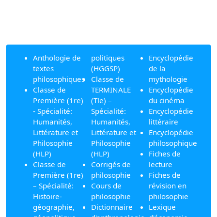
Anthologie de
politiques
Encyclopédie
textes
(HGGSP)
de la
philosophiques
Classe de
mythologie
Classe de
TERMINALE
Encyclopédie
Première (1re)
(Tle) –
du cinéma
- Spécialité:
Spécialité:
Encyclopédie
Humanités,
Humanités,
littéraire
Littérature et
Littérature et
Encyclopédie
Philosophie
Philosophie
philosophique
(HLP)
(HLP)
Fiches de
Classe de
Corrigés de
lecture
Première (1re)
philosophie
Fiches de
– Spécialité:
Cours de
révision en
Histoire-
philosophie
philosophie
géographie,
Dictionnaire
Lexique