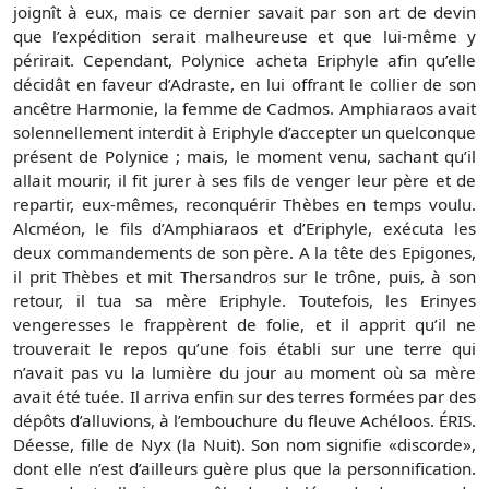
joignît à eux, mais ce dernier savait par son art de devin
que l’expédition serait malheureuse et que lui-même y
périrait. Cependant, Polynice acheta Eriphyle afin qu’elle
décidât en faveur d’Adraste, en lui offrant le collier de son
ancêtre Harmonie, la femme de Cadmos. Amphiaraos avait
solennellement interdit à Eriphyle d’accepter un quelconque
présent de Polynice ; mais, le moment venu, sachant qu’il
allait mourir, il fit jurer à ses fils de venger leur père et de
repartir, eux-mêmes, reconquérir Thèbes en temps voulu.
Alcméon, le fils d’Amphiaraos et d’Eriphyle, exécuta les
deux commandements de son père. A la tête des Epigones,
il prit Thèbes et mit Thersandros sur le trône, puis, à son
retour, il tua sa mère Eriphyle. Toutefois, les Erinyes
vengeresses le frappèrent de folie, et il apprit qu’il ne
trouverait le repos qu’une fois établi sur une terre qui
n’avait pas vu la lumière du jour au moment où sa mère
avait été tuée. Il arriva enfin sur des terres formées par des
dépôts d’alluvions, à l’embouchure du fleuve Achéloos. ÉRIS.
Déesse, fille de Nyx (la Nuit). Son nom signifie «discorde»,
dont elle n’est d’ailleurs guère plus que la personnification.