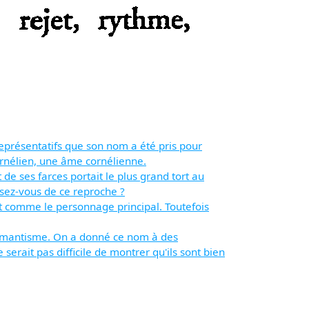
 représentatifs que son nom a été pris pour
cornélien, une âme cornélienne.
de ses farces portait le plus grand tort au
nsez-vous de ce reproche ?
ît comme le personnage principal. Toutefois
 romantisme. On a donné ce nom à des
erait pas difficile de montrer qu'ils sont bien