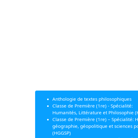
Anthologie de textes philosophiques
Classe de Première (1re) - Spécialité:
Humanités, Littérature et Philosophie (
Classe de Première (1re) – Spécialité: H
géographie, géopolitique et sciences po
(HGGSP)