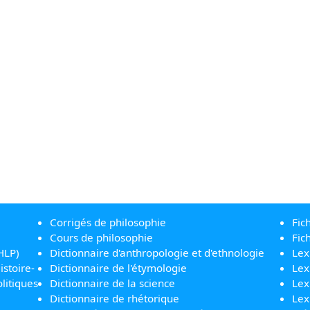
Corrigés de philosophie
Fic
Cours de philosophie
Fic
HLP)
Dictionnaire d'anthropologie et d'ethnologie
Lex
istoire-
Dictionnaire de l'étymologie
Lex
litiques
Dictionnaire de la science
Lex
Dictionnaire de rhétorique
Lex