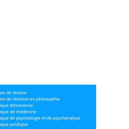
hes de lecture
hes de révision en philosophie
ique d'économie
ique de médecine
ique de psychologie et de psychanalyse
ique juridique