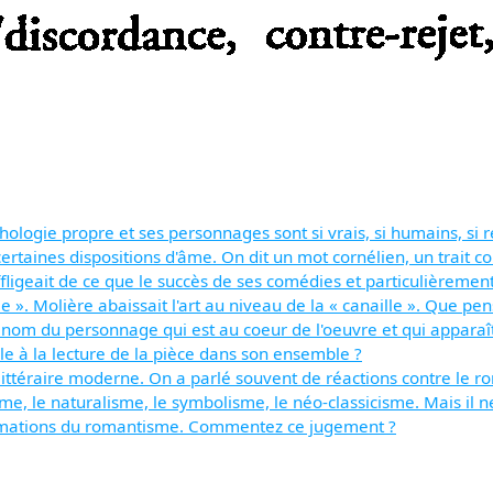
ychologie propre et ses personnages sont si vrais, si humains, si
 certaines dispositions d'âme. On dit un mot cornélien, un trait 
ligeait de ce que le succès de ses comédies et particulièrement 
 ». Molière abaissait l'art au niveau de la « canaille ». Que pe
le nom du personnage qui est au coeur de l'oeuvre et qui appara
le à la lecture de la pièce dans son ensemble ?
littéraire moderne. On a parlé souvent de réactions contre le
 le naturalisme, le symbolisme, le néo-classicisme. Mais il ne s
ormations du romantisme. Commentez ce jugement ?