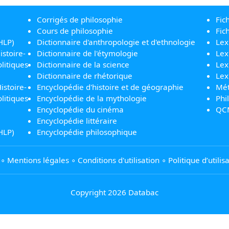
Corrigés de philosophie
Fic
Cours de philosophie
Fic
HLP)
Dictionnaire d'anthropologie et d'ethnologie
Lex
istoire-
Dictionnaire de l'étymologie
Lex
litiques
Dictionnaire de la science
Lex
Dictionnaire de rhétorique
Lex
istoire-
Encyclopédie d'histoire et de géographie
Mét
litiques
Encyclopédie de la mythologie
Phi
Encyclopédie du cinéma
QC
Encyclopédie littéraire
HLP)
Encyclopédie philosophique
∘
Mentions légales
∘
Conditions d'utilisation
∘
Politique d’utili
Copyright 2026 Databac