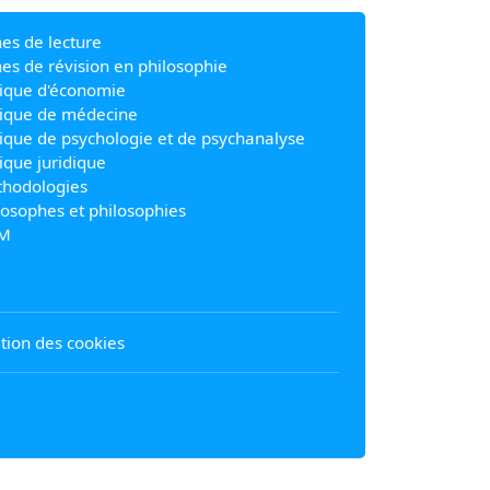
hes de lecture
hes de révision en philosophie
ique d'économie
ique de médecine
ique de psychologie et de psychanalyse
ique juridique
hodologies
losophes et philosophies
M
sation des cookies