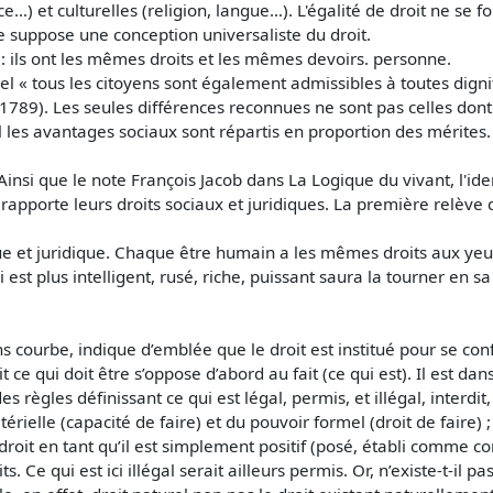
e…) et culturelles (religion, langue…). L'égalité de droit ne se f
ipe suppose une conception universaliste du droit.
 ils ont les mêmes droits et les mêmes devoirs. personne.
quel « tous les citoyens sont également admissibles à toutes digni
1789). Les seules différences reconnues ne sont pas celles dont 
el les avantages sociaux sont répartis en proportion des mérites. I
 Ainsi que le note François Jacob dans La Logique du vivant, l'id
 rapporte leurs droits sociaux et juridiques. La première relève d
ique et juridique. Chaque être humain a les mêmes droits aux yeux d
i est plus intelligent, rusé, riche, puissant saura la tourner en sa
ans courbe, indique d’emblée que le droit est institué pour se conf
t ce qui doit être s’oppose d’abord au fait (ce qui est). Il est dans
 des règles définissant ce qui est légal, permis, et illégal, interd
érielle (capacité de faire) et du pouvoir formel (droit de faire) ; 
e droit en tant qu’il est simplement positif (posé, établi comme c
Ce qui est ici illégal serait ailleurs permis. Or, n’existe-t-il p