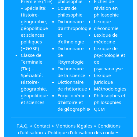
Première (1re)
philosophie
Fiches de
– Spécialité:
Cours de
révision en
Histoire-
philosophie
philosophie
géographie,
Dictionnaire
Lexique
géopolitique
d'anthropologie
d'économie
et sciences
et
Lexique de
politiques
d'ethnologie
médecine
(HGGSP)
Dictionnaire
Lexique de
Classe de
de
psychologie et
Terminale
l'étymologie
de
(Tle) –
Dictionnaire
psychanalyse
Spécialité:
de la science
Lexique
Histoire-
Dictionnaire
juridique
géographie,
de rhétorique
Méthodologies
géopolitique
Encyclopédie
Philosophes et
et sciences
d'histoire et
philosophies
de géographie
QCM
F.A.Q.
∘
Contact
∘
Mentions légales
∘
Conditions
d'utilisation
∘
Politique d’utilisation des cookies