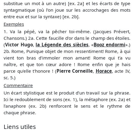
substitue un mot à un autre) [ex. 2a] et les écarts de type
syntagmatique (où l’on joue sur les accrochages des mots
entre eux et sur la syntaxe) [ex. 2b].
Exemples
1. Va la pépé, va la pêcher toi-même. (Jacques Prévert,
Chansons.) 2a. Cette faucille d'or dans le champ des étoiles.
(
Victor Hugo
,
la Légende des siècles
, «
Booz endormi
».)
2b. Rome, Punique objet de mon ressentiment! Rome, à qui
vient ton bras d'immoler mon amant! Rome qui t'a vu
naître, et que ton cœur adore ! Rome enfin que je hais
parce qu'elle t'honore ! (
Pierre Corneille
,
Horace
, acte IV,
sc. 5.)
Commentaire
Un écart stylistique est le produit d’un travail sur la phrase.
Ici le redoublement de sons (ex. 1), la métaphore (ex. 2a) et
l’anaphore (ex. 2b) renforcent le sens et le rythme de
chaque phrase.
Liens utiles