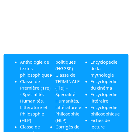
Anthologie de
politiques
Encyclopédie
textes
(HGGSP)
de la
philosophiques
Classe de
mythologie
Classe de
TERMINALE
Encyclopédie
Première (1re)
(Tle) –
du cinéma
- Spécialité:
Spécialité:
Encyclopédie
Humanités,
Humanités,
littéraire
Littérature et
Littérature et
Encyclopédie
Philosophie
Philosophie
philosophique
(HLP)
(HLP)
Fiches de
Classe de
Corrigés de
lecture