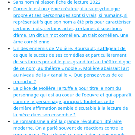
Sans nom ni blason fiche de lecture 2022
Corneille est un génie créateur, il a sa psychologie
propre et ses personnages sont si vrais, si humains, si
représentatifs que son nom a été pris pour caractériser
certains mots, certains actes, certaines dispositions
d'âme. On dit un mot cornélien, un trait cornélien, une
âme cornélienne.
Un des ennemis de Molière, Boursault, s'affligeait de
ce que le succès de ses comédies et particulièrement
de ses farces portait le plus grand tort au théâtre digne
de ce nom, au théâtre « noble ». Molière abaissait l'art
au niveau de la « canaille ». Que pensez-vous de ce
reproche ?
La pièce de Molière Tartuffe a pour titre le nom du
personnage qui est au coeur de l'oeuvre et qui apparaît
comme le personnage principal. Toutefois cette
dernière affirmation semble discutable à la lecture de
la pièce dans son ensemble ?
Le romantisme a été la grande révolution littéraire
moderne. On a parlé souvent de réactions contre le
romantisme. On a donné ce nom à des mouvements