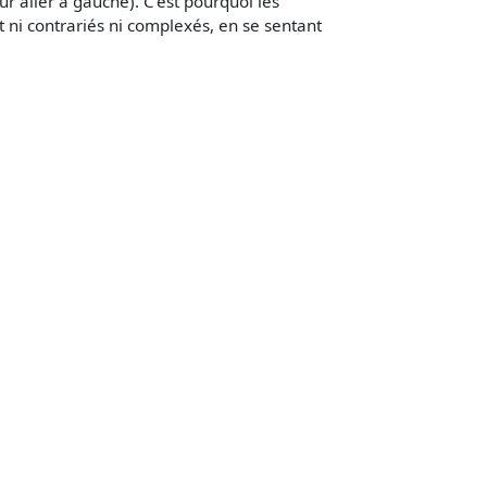
r aller à gauche). C'est pourquoi les
 ni contrariés ni complexés, en se sentant