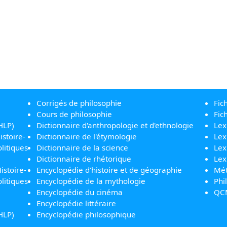
Corrigés de philosophie
Fic
Cours de philosophie
Fic
HLP)
Dictionnaire d'anthropologie et d'ethnologie
Lex
istoire-
Dictionnaire de l'étymologie
Lex
litiques
Dictionnaire de la science
Lex
Dictionnaire de rhétorique
Lex
istoire-
Encyclopédie d'histoire et de géographie
Mét
litiques
Encyclopédie de la mythologie
Phi
Encyclopédie du cinéma
QC
Encyclopédie littéraire
HLP)
Encyclopédie philosophique