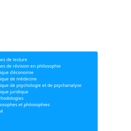
hes de lecture
hes de révision en philosophie
ique d'économie
ique de médecine
ique de psychologie et de psychanalyse
ique juridique
hodologies
losophes et philosophies
M