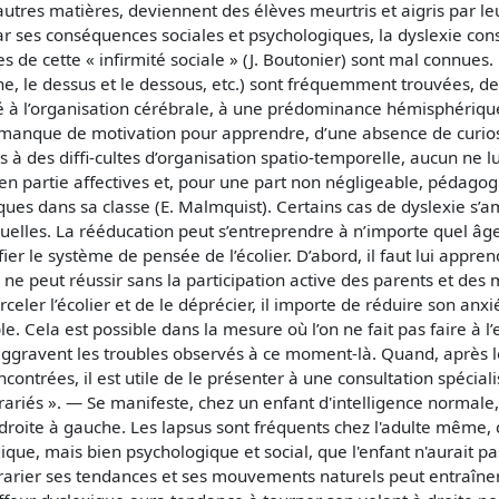
autres matières, deviennent des élèves meurtris et aigris par le
 Par ses conséquences sociales et psychologiques, la dyslexie 
s de cette « infirmité sociale » (J. Boutonier) sont mal connues. D
uche, le dessus et le dessous, etc.) sont fréquemment trouvées, 
 lié à l’organisation cérébrale, à une prédominance hémisphérique
n manque de motivation pour apprendre, d’une absence de curiosité
s à des diffi-cultes d’organisation spatio-temporelle, aucun ne l
en partie affectives et, pour une part non négligeable, pédagogiq
ques dans sa classe (E. Malmquist). Certains cas de dyslexie s’
quelles. La rééducation peut s’entreprendre à n’importe quel âge
er le système de pensée de l’écolier. D’abord, il faut lui appre
e peut réussir sans la participation active des parents et des m
arceler l’écolier et de le déprécier, il importe de réduire son anx
ble. Cela est possible dans la mesure où l’on ne fait pas faire à 
 s’aggravent les troubles observés à ce moment-là. Quand, après
encontrées, il est utile de le présenter à une consultation spécial
ariés ». — Se manifeste, chez un enfant d'intelligence normale, pa
 droite à gauche. Les lapsus sont fréquents chez l'adulte même, 
ique, mais bien psychologique et social, que l'enfant n'aurait 
ontrarier ses tendances et ses mouvements naturels peut entraî