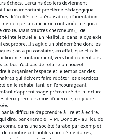
urs échecs. Certains écoliers deviennent
constitue un important problème pédagogique
es difficultés de latéralisation, d’orientation
de même que la gaucherie contrariée, ce qui a
 droite. Mais d’autres chercheurs (J. de
 intellectuelle. En réalité, si dans la dyslexie
ui est propre. Il s’agit d’un phénomène dont les
ues ; on a pu constater, en effet, que plus le
améliorent spontanément, vers huit ou neuf ans;
. Le but n’est pas de refaire un nouvel
ndre à organiser l’espace et le temps par des
aîtres qui doivent faire répéter les exercices
iété en le réhabilitant, en l’encourageant.
l’enfant d’apprentissage prématuré de la lecture
 les deux premiers mois d’exercice, un jeune
isée.
r la difficulté d'apprendre à lire et à écrire,
qui dira, par exemple : « M. Donput » au lieu de
pas connu dans une société (arabe par exemple)
ner de nombreux troubles complémentaires,