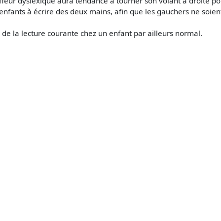
feur dyslexique aura tendance à tourner son volant à droite pou
fants à écrire des deux mains, afin que les gauchers ne soient
e de la lecture courante chez un enfant par ailleurs normal.