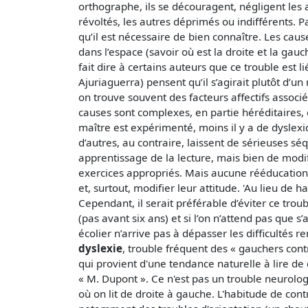
orthographe, ils se découragent, négligent les 
révoltés, les autres déprimés ou indifférents.
qu’il est nécessaire de bien connaître. Les cause
dans l’espace (savoir où est la droite et la ga
fait dire à certains auteurs que ce trouble est
Ajuriaguerra) pensent qu’il s’agirait plutôt d’u
on trouve souvent des facteurs affectifs associé
causes sont complexes, en partie héréditaires, 
maître est expérimenté, moins il y a de dyslexi
d’autres, au contraire, laissent de sérieuses sé
apprentissage de la lecture, mais bien de modifi
exercices appropriés. Mais aucune rééducation n
et, surtout, modifier leur attitude. 'Au lieu de h
Cependant, il serait préférable d’éviter ce trou
(pas avant six ans) et si l’on n’attend pas que
écolier n’arrive pas à dépasser les difficultés r
dyslexie
, trouble fréquent des « gauchers contr
qui provient d'une tendance naturelle à lire de
« M. Dupont ». Ce n'est pas un trouble neurolog
où on lit de droite à gauche. L'habitude de c