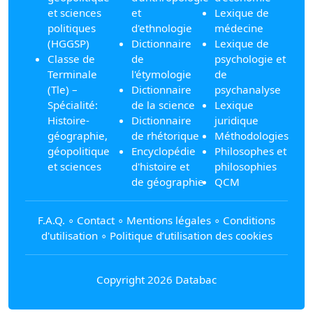
et sciences
et
Lexique de
politiques
d'ethnologie
médecine
(HGGSP)
Dictionnaire
Lexique de
Classe de
de
psychologie et
Terminale
l'étymologie
de
(Tle) –
Dictionnaire
psychanalyse
Spécialité:
de la science
Lexique
Histoire-
Dictionnaire
juridique
géographie,
de rhétorique
Méthodologies
géopolitique
Encyclopédie
Philosophes et
et sciences
d'histoire et
philosophies
de géographie
QCM
F.A.Q.
∘
Contact
∘
Mentions légales
∘
Conditions
d'utilisation
∘
Politique d’utilisation des cookies
Copyright 2026 Databac