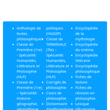
Anthologie de
politiques
Encyclopédie
textes
(HGGSP)
de la
philosophiques
Classe de
mythologie
Classe de
TERMINALE
Encyclopédie
Première (1re)
(Tle) –
du cinéma
- Spécialité:
Spécialité:
Encyclopédie
Humanités,
Humanités,
littéraire
Littérature et
Littérature et
Encyclopédie
Philosophie
Philosophie
philosophique
(HLP)
(HLP)
Fiches de
Classe de
Corrigés de
lecture
Première (1re)
philosophie
Fiches de
– Spécialité:
Cours de
révision en
Histoire-
philosophie
philosophie
géographie,
Dictionnaire
Lexique
géopolitique
d'anthropologie
d'économie