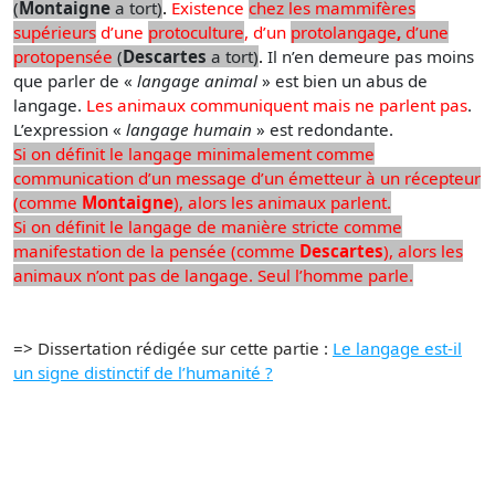
(
Montaigne
a tort)
.
Existence
chez les mammifères
supérieurs
d’une
protoculture
, d’un
protolangage
,
d’une
protopensée
(
Descartes
a tort)
.
Il n’en demeure pas moins
que parler de «
langage animal
» est bien un abus de
langage.
Les animaux communiquent mais ne parlent pas
.
L’expression «
langage humain
» est redondante.
Si on définit le langage minimalement comme
communication d’un message d’un émetteur à un récepteur
(comme
Montaigne
), alors les animaux parlent.
Si on définit le langage de manière stricte comme
manifestation de la pensée (comme
Descartes
), alors les
animaux n’ont pas de langage. Seul l’homme parle.
=> Dissertation rédigée sur cette partie :
Le langage est-il
un signe distinctif de l’humanité ?