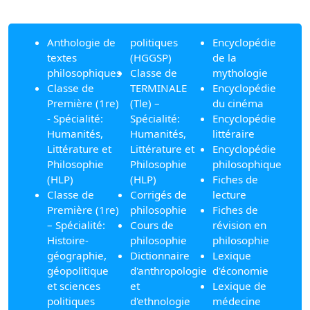
Anthologie de
politiques
Encyclopédie
textes
(HGGSP)
de la
philosophiques
Classe de
mythologie
Classe de
TERMINALE
Encyclopédie
Première (1re)
(Tle) –
du cinéma
- Spécialité:
Spécialité:
Encyclopédie
Humanités,
Humanités,
littéraire
Littérature et
Littérature et
Encyclopédie
Philosophie
Philosophie
philosophique
(HLP)
(HLP)
Fiches de
Classe de
Corrigés de
lecture
Première (1re)
philosophie
Fiches de
– Spécialité:
Cours de
révision en
Histoire-
philosophie
philosophie
géographie,
Dictionnaire
Lexique
géopolitique
d'anthropologie
d'économie
et sciences
et
Lexique de
politiques
d'ethnologie
médecine