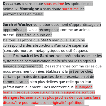
Descartes
a sans doute
sous-estimé
les aptitudes des
animaux.
Montaigne
a sans doute
surestimé
les
performances animales.
Sarah
et
Washoe
vont laborieusement d’apprentissage en
apprentissage
. On la
récompense
comme un animal
dressé.
Peut-être la punit-on?
De tous les jetons que
Sarah
manipule, aucun ne
correspond à des abstractions d'un ordre supérieur
(concepts moraux, métaphysiques ou esthétiques).
Ni les
Premack
ni les
Gardner
n'ont prétendu assimiler les
systèmes de communication maîtrisés par les singes au
langage proprement dit
. Des recherches comme celles que
nous avons mentionnées établissent la
présence chez
certains primates de capacités de représentation et de
communication
bien plus déliées que celle qu'on leur
prêtait habituellement. Elles montrent
que
le langage
humain se développe sur un terrain auquel ne sont pas
étrangers les animaux les plus proches de nous, sans faire
disparaître pour autant son originalité spécifique