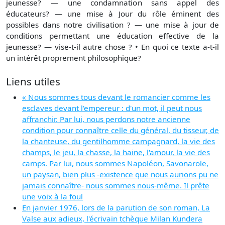
jeunesse? — une condamnation sans appel des
éducateurs? — une mise à Jour du rôle éminent des
possibles dans notre civilisation ? — une mise à jour de
conditions permettant une éducation effective de la
jeunesse? — vise-t-il autre chose ? • En quoi ce texte a-t-il
un intérêt proprement philosophique?
Liens utiles
« Nous sommes tous devant le romancier comme les
esclaves devant l'empereur : d'un mot, il peut nous
affranchir. Par lui, nous perdons notre ancienne
condition pour connaître celle du général, du tisseur, de
la chanteuse, du gentilhomme campagnard, la vie des
champs, le jeu, la chasse, la haine, l'amour, la vie des
camps. Par lui, nous sommes Napoléon, Savonarole,
un paysan, bien plus -existence que nous aurions pu ne
jamais connaître- nous sommes nous-même. Il prête
une voix à la foul
En janvier 1976, lors de la parution de son roman, La
Valse aux adieux, l'écrivain tchèque Milan Kundera