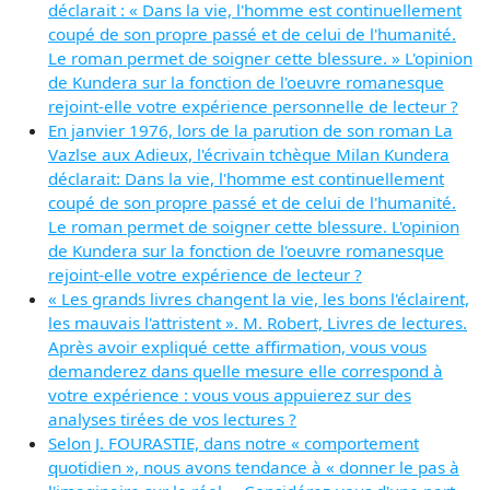
déclarait : « Dans la vie, l'homme est continuellement
coupé de son propre passé et de celui de l'humanité.
Le roman permet de soigner cette blessure. » L'opinion
de Kundera sur la fonction de l'oeuvre romanesque
rejoint-elle votre expérience personnelle de lecteur ?
En janvier 1976, lors de la parution de son roman La
Vazlse aux Adieux, l'écrivain tchèque Milan Kundera
déclarait: Dans la vie, l'homme est continuellement
coupé de son propre passé et de celui de l'humanité.
Le roman permet de soigner cette blessure. L'opinion
de Kundera sur la fonction de l'oeuvre romanesque
rejoint-elle votre expérience de lecteur ?
« Les grands livres changent la vie, les bons l'éclairent,
les mauvais l'attristent ». M. Robert, Livres de lectures.
Après avoir expliqué cette affirmation, vous vous
demanderez dans quelle mesure elle correspond à
votre expérience : vous vous appuierez sur des
analyses tirées de vos lectures ?
Selon J. FOURASTIE, dans notre « comportement
quotidien », nous avons tendance à « donner le pas à