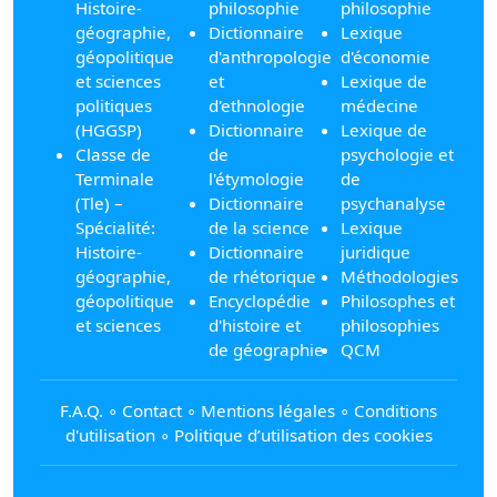
Histoire-
philosophie
philosophie
géographie,
Dictionnaire
Lexique
géopolitique
d'anthropologie
d'économie
et sciences
et
Lexique de
politiques
d'ethnologie
médecine
(HGGSP)
Dictionnaire
Lexique de
Classe de
de
psychologie et
Terminale
l'étymologie
de
(Tle) –
Dictionnaire
psychanalyse
Spécialité:
de la science
Lexique
Histoire-
Dictionnaire
juridique
géographie,
de rhétorique
Méthodologies
géopolitique
Encyclopédie
Philosophes et
et sciences
d'histoire et
philosophies
de géographie
QCM
F.A.Q.
∘
Contact
∘
Mentions légales
∘
Conditions
d'utilisation
∘
Politique d’utilisation des cookies