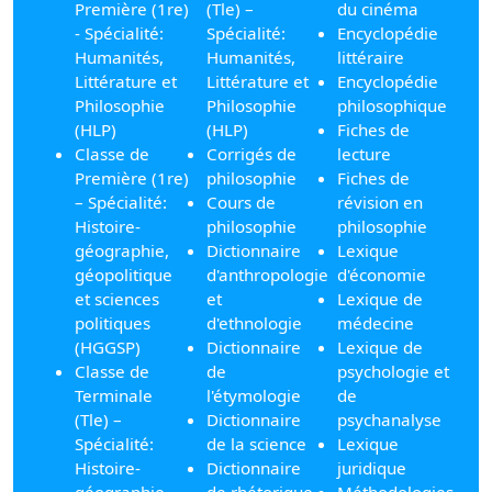
Première (1re)
(Tle) –
du cinéma
- Spécialité:
Spécialité:
Encyclopédie
Humanités,
Humanités,
littéraire
Littérature et
Littérature et
Encyclopédie
Philosophie
Philosophie
philosophique
(HLP)
(HLP)
Fiches de
Classe de
Corrigés de
lecture
Première (1re)
philosophie
Fiches de
– Spécialité:
Cours de
révision en
Histoire-
philosophie
philosophie
géographie,
Dictionnaire
Lexique
géopolitique
d'anthropologie
d'économie
et sciences
et
Lexique de
politiques
d'ethnologie
médecine
(HGGSP)
Dictionnaire
Lexique de
Classe de
de
psychologie et
Terminale
l'étymologie
de
(Tle) –
Dictionnaire
psychanalyse
Spécialité:
de la science
Lexique
Histoire-
Dictionnaire
juridique
géographie,
de rhétorique
Méthodologies