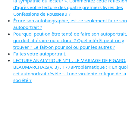
la sympathie du lecteur ». Commentez cette réflexion
d'après votre lecture des quatre premiers livres des
Confessions de Rousseau ?
Écrire son autobiographie, est-ce seulement faire son
autoportrait ?
Pourquoi peut-on être tenté de faire son autoportrait,
qui doit littéraire ou pictural ? Quel intérêt peut-on y
trouver ? Le fait-on pour soi ou pour les autres ?
Faites votre autoportrait.
LECTURE ANALYTIQUE N°1 : LE MARIAGE DE FIGARO,
BEAUMARCHAIS(V, 3) , 1778Problématique : « En quoi
cet autoportrait révèle t-il une virulente critique de la
société ?