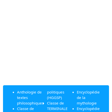
Anthologie de
politiques
Encyclopédie
textes
(HGGSP)
de la
philosophiques
Classe de
mythologie
Classe de
TERMINALE
Encyclopédie