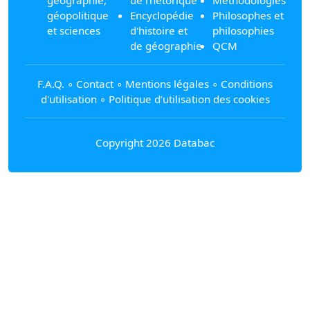
géopolitique
Encyclopédie
Philosophes et
et sciences
d'histoire et
philosophies
de géographie
QCM
F.A.Q.
∘
Contact
∘
Mentions légales
∘
Conditions
d'utilisation
∘
Politique d’utilisation des cookies
Copyright 2026 Databac