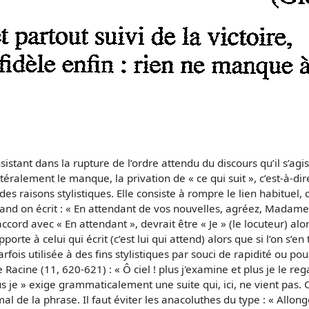
istant dans la rupture de l’ordre attendu du discours qu’il s’agi
éralement le manque, la privation de « ce qui suit », c’est-à-dir
des raisons stylistiques. Elle consiste à rompre le lien habituel,
 quand on écrit : « En attendant de vos nouvelles, agréez, Mad
rd avec « En attendant », devrait être « Je » (le locuteur) alor
orte à celui qui écrit (c’est lui qui attend) alors que si l’on s’en 
fois utilisée à des fins stylistiques par souci de rapidité ou pou
Racine (11, 620-621) : « Ô ciel ! plus j'examine et plus je le re
 je » exige grammaticalement une suite qui, ici, ne vient pas. 
de la phrase. Il faut éviter les anacoluthes du type : « Allongé