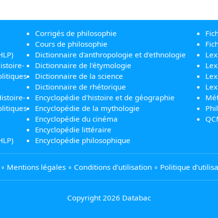
Corrigés de philosophie
Fic
Cours de philosophie
Fic
HLP)
Dictionnaire d'anthropologie et d'ethnologie
Lex
istoire-
Dictionnaire de l'étymologie
Lex
litiques
Dictionnaire de la science
Lex
Dictionnaire de rhétorique
Lex
istoire-
Encyclopédie d'histoire et de géographie
Mét
litiques
Encyclopédie de la mythologie
Phi
Encyclopédie du cinéma
QC
Encyclopédie littéraire
HLP)
Encyclopédie philosophique
∘
Mentions légales
∘
Conditions d'utilisation
∘
Politique d’utili
Copyright 2026 Databac