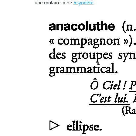
une molaire. » =>
Asyndète