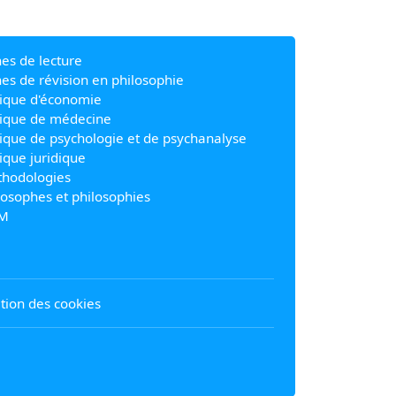
hes de lecture
hes de révision en philosophie
ique d'économie
ique de médecine
ique de psychologie et de psychanalyse
ique juridique
hodologies
losophes et philosophies
M
sation des cookies