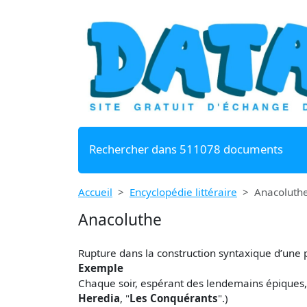
Rechercher dans 511078 documents
Accueil
Encyclopédie littéraire
Anacoluth
Anacoluthe
Rupture dans la construction syntaxique d’une 
Exemple
Chaque soir, espérant des lendemains épiques, 
Heredia
, "
Les Conquérants
".)