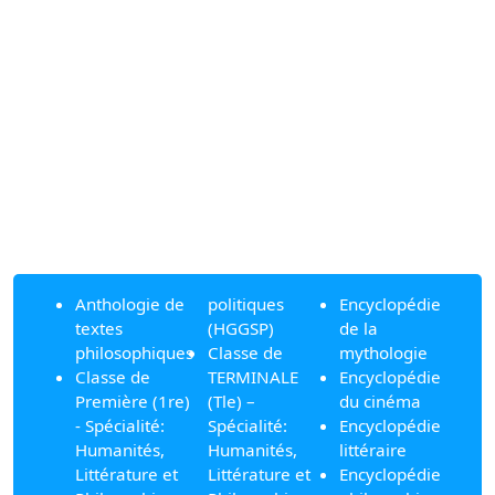
Anthologie de
politiques
Encyclopédie
textes
(HGGSP)
de la
philosophiques
Classe de
mythologie
Classe de
TERMINALE
Encyclopédie
Première (1re)
(Tle) –
du cinéma
- Spécialité:
Spécialité:
Encyclopédie
Humanités,
Humanités,
littéraire
Littérature et
Littérature et
Encyclopédie