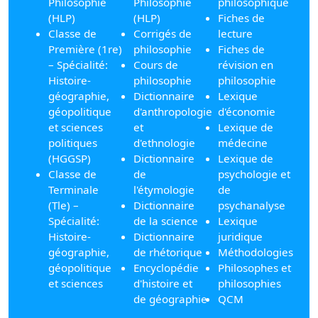
Philosophie
Philosophie
philosophique
(HLP)
(HLP)
Fiches de
Classe de
Corrigés de
lecture
Première (1re)
philosophie
Fiches de
– Spécialité:
Cours de
révision en
Histoire-
philosophie
philosophie
géographie,
Dictionnaire
Lexique
géopolitique
d'anthropologie
d'économie
et sciences
et
Lexique de
politiques
d'ethnologie
médecine
(HGGSP)
Dictionnaire
Lexique de
Classe de
de
psychologie et
Terminale
l'étymologie
de
(Tle) –
Dictionnaire
psychanalyse
Spécialité:
de la science
Lexique
Histoire-
Dictionnaire
juridique
géographie,
de rhétorique
Méthodologies
géopolitique
Encyclopédie
Philosophes et
et sciences
d'histoire et
philosophies
de géographie
QCM