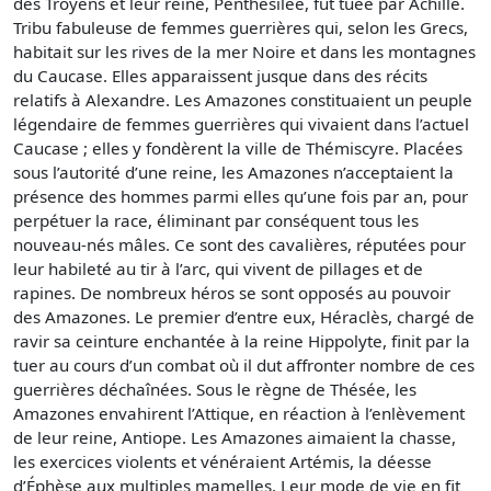
des Troyens et leur reine, Penthésilée, fut tuée par Achille.
Tribu fabuleuse de femmes guerrières qui, selon les Grecs,
habitait sur les rives de la mer Noire et dans les montagnes
du Caucase. Elles apparaissent jusque dans des récits
relatifs à Alexandre. Les Amazones constituaient un peuple
légendaire de femmes guerrières qui vivaient dans l’actuel
Caucase ; elles y fondèrent la ville de Thémiscyre. Placées
sous l’autorité d’une reine, les Amazones n’acceptaient la
présence des hommes parmi elles qu’une fois par an, pour
perpétuer la race, éliminant par conséquent tous les
nouveau-nés mâles. Ce sont des cavalières, réputées pour
leur habileté au tir à l’arc, qui vivent de pillages et de
rapines. De nombreux héros se sont opposés au pouvoir
des Amazones. Le premier d’entre eux, Héraclès, chargé de
ravir sa ceinture enchantée à la reine Hippolyte, finit par la
tuer au cours d’un combat où il dut affronter nombre de ces
guerrières déchaînées. Sous le règne de Thésée, les
Amazones envahirent l’Attique, en réaction à l’enlèvement
de leur reine, Antiope. Les Amazones aimaient la chasse,
les exercices violents et vénéraient Artémis, la déesse
d’Éphèse aux multiples mamelles. Leur mode de vie en fit