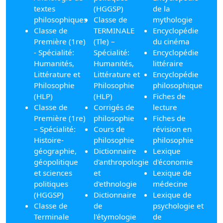
textes
(HGGSP)
de la
philosophiques
Classe de
mythologie
Classe de
TERMINALE
Encyclopédie
Première (1re)
(Tle) –
du cinéma
- Spécialité:
Spécialité:
Encyclopédie
Humanités,
Humanités,
littéraire
Littérature et
Littérature et
Encyclopédie
Philosophie
Philosophie
philosophique
(HLP)
(HLP)
Fiches de
Classe de
Corrigés de
lecture
Première (1re)
philosophie
Fiches de
– Spécialité:
Cours de
révision en
Histoire-
philosophie
philosophie
géographie,
Dictionnaire
Lexique
géopolitique
d'anthropologie
d'économie
et sciences
et
Lexique de
politiques
d'ethnologie
médecine
(HGGSP)
Dictionnaire
Lexique de
Classe de
de
psychologie et
Terminale
l'étymologie
de