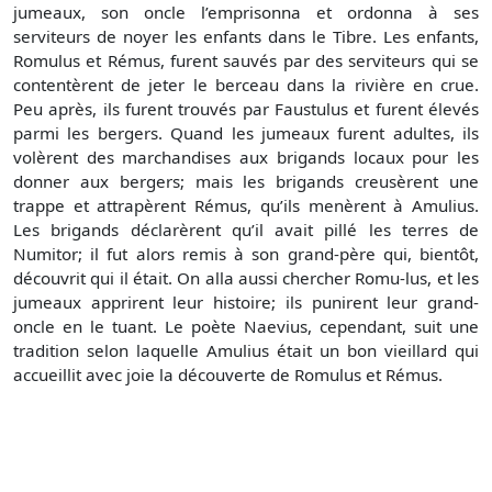
jumeaux, son oncle l’emprisonna et ordonna à ses
serviteurs de noyer les enfants dans le Tibre. Les enfants,
Romulus et Rémus, furent sauvés par des serviteurs qui se
contentèrent de jeter le berceau dans la rivière en crue.
Peu après, ils furent trouvés par Faustulus et furent élevés
parmi les bergers. Quand les jumeaux furent adultes, ils
volèrent des marchandises aux brigands locaux pour les
donner aux bergers; mais les brigands creusèrent une
trappe et attrapèrent Rémus, qu’ils menèrent à Amulius.
Les brigands déclarèrent qu’il avait pillé les terres de
Numitor; il fut alors remis à son grand-père qui, bientôt,
découvrit qui il était. On alla aussi chercher Romu-lus, et les
jumeaux apprirent leur histoire; ils punirent leur grand-
oncle en le tuant. Le poète Naevius, cependant, suit une
tradition selon laquelle Amulius était un bon vieillard qui
accueillit avec joie la découverte de Romulus et Rémus.